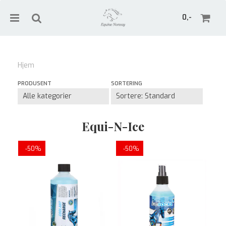
0,-
Hjem
Nullstill
PRODUSENT
SORTERING
Trykk ENTER for å søke
Equi-N-Ice
-50%
-50%