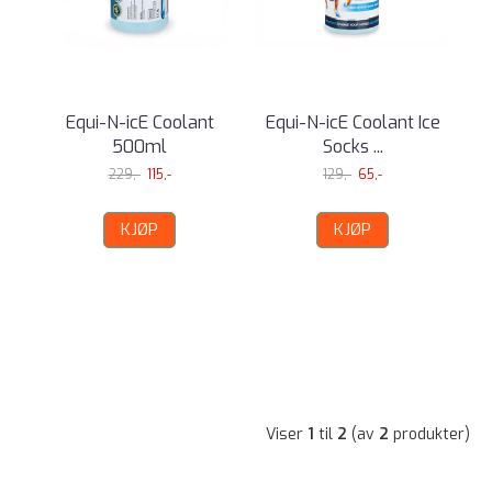
Equi-N-icE Coolant
Equi-N-icE Coolant Ice
500ml
Socks ...
229,-
115,-
129,-
65,-
KJØP
KJØP
Viser
1
til
2
(av
2
produkter)