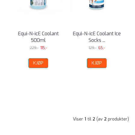
Equi-N-icE Coolant
Equi-N-icE Coolant Ice
500ml
Socks ...
229,-
115,-
129,-
65,-
KJØP
KJØP
Viser
1
til
2
(av
2
produkter)