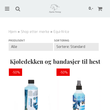
0,-
Hjem
»
Shop etter merke
»
Equi-N-Ice
Nullstill
PRODUSENT
SORTERING
Trykk ENTER for å søke
Kjøledekken og bandasjer til hest
-50%
-50%