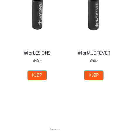
#forLESIONS
#forMUDFEVER
349,-
349,-
KJØP
KJØP