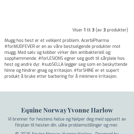
Viser
1
til
3
(av
3
produkter)
Mugg hos hest er et velkjent problem. AcerbiPharma
#forMUDFEVER er en av våre bestselgende produkter mot
mugg. Med sølv og kobber virker den antibakteriell og
sopphemmende. #forLESIONS egner seg godt til sårpleie hos
hest og andre dyr. #subSELLA legger seg som en beskyttende
hinne og hindrer gnag og irritasjon. #forSHINE er et supert
produkt å bruke etter barbering for å minimere irritasjon.
Equine Norway Yvonne Harlow
Vi brenner for hestens helse og hjelper deg med oppsett av
fôrplan til hesten din, ulike problemstillinger og mer.