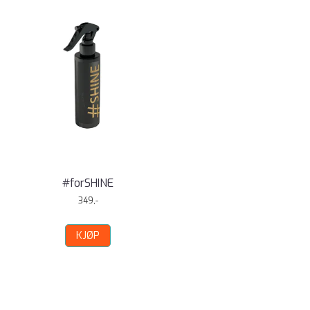
#forSHINE
349,-
KJØP