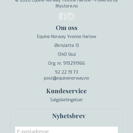
© 2026 Equine Norway Yvonne Harlow - Powered by
Mystore.no
Om oss
Equine Norway Yvonne Harlow
Økrisletta 13
1340 Skui
Org. nr. 919291966
92 22 19 73
post@equinenorway.no
Kundeservice
Salgsbetingelser
Nyhetsbrev