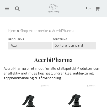
0,-
Hjem
»
Shop etter merke
»
AcerbiPharma
Nullstill
PRODUSENT
SORTERING
Trykk ENTER for å søke
AcerbiPharma
AcerbiPharma er et must for alle stallapotek! Produkter som
er effektiv mot mugg hos hest, lindrer kløe, antibakteriell,
sopphemmende og til sårbehandling.