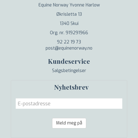
Equine Norway Yvonne Harlow
Økrisletta 13
1340 Skui
Org. nr. 919291966
92 22 19 73
post@equinenorway.no
Kundeservice
Salgsbetingelser
Nyhetsbrev
Meld meg på