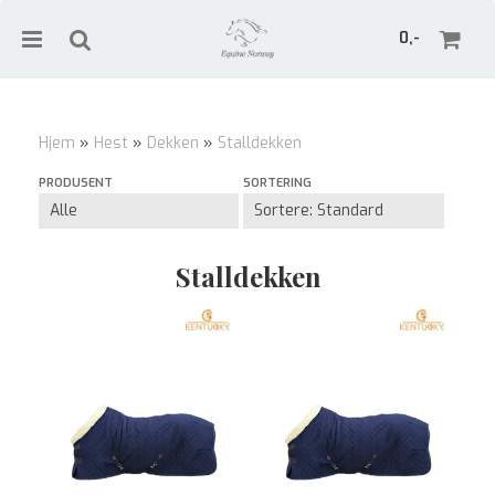
0,-
Hjem
»
Hest
»
Dekken
»
Stalldekken
Nullstill
PRODUSENT
SORTERING
Trykk ENTER for å søke
Stalldekken