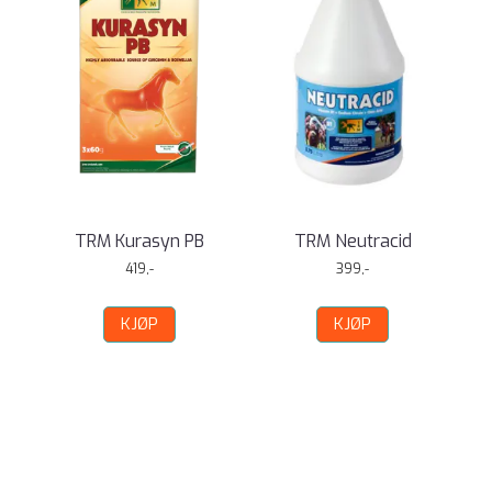
TRM Kurasyn PB
TRM Neutracid
419,-
399,-
KJØP
KJØP