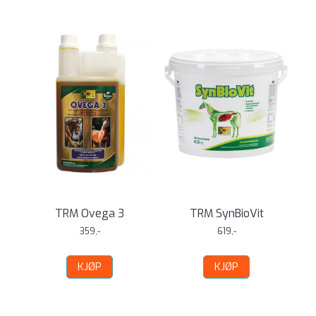
TRM Ovega 3
TRM SynBioVit
359,-
619,-
KJØP
KJØP