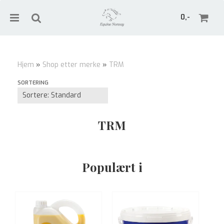
0,-
Hjem
»
Shop etter merke
»
TRM
Nullstill
SORTERING
Trykk ENTER for å søke
TRM
Populært i