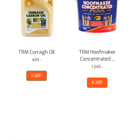
TRM Curragh Oil
TRM Hoofmaker
Concentrated ...
499,-
1.349,-
KJØP
KJØP