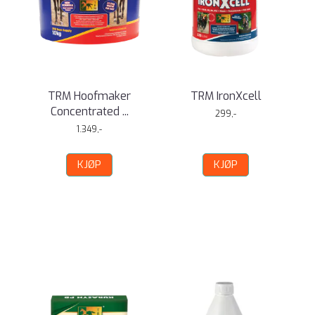
TRM Hoofmaker
TRM IronXcell
Concentrated ...
299,-
1.349,-
KJØP
KJØP