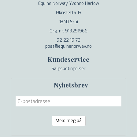
Equine Norway Yvonne Harlow
Økrisletta 13
1340 Skui
Org. nr. 919291966
92 22 19 73
post@equinenorway.no
Kundeservice
Salgsbetingelser
Nyhetsbrev
Meld meg på