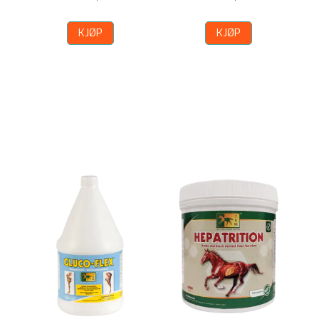
KJØP
KJØP