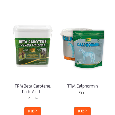
TRM Beta Carotene,
TRM Calphormin
Folic Acid ...
799,-
2.019,-
KJØP
KJØP