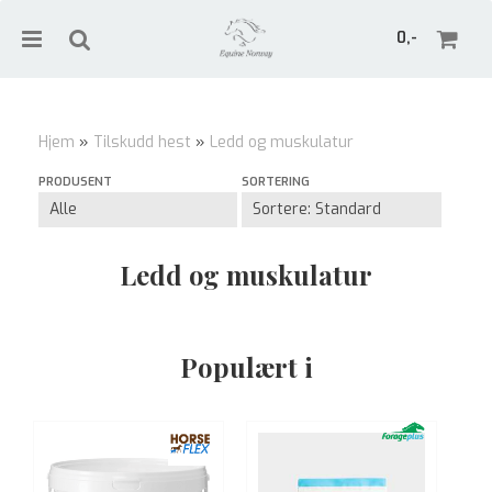
0,-
Hjem
»
Tilskudd hest
»
Ledd og muskulatur
Nullstill
PRODUSENT
SORTERING
Trykk ENTER for å søke
Ledd og muskulatur
Populært i