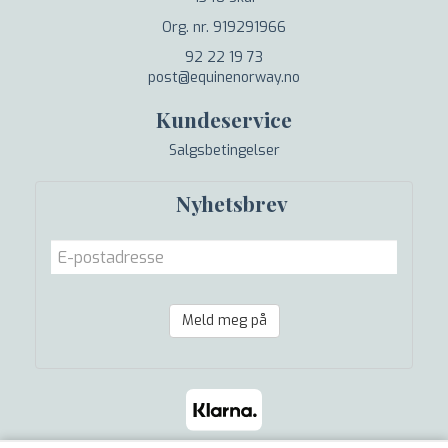
Org. nr. 919291966
92 22 19 73
post@equinenorway.no
Kundeservice
Salgsbetingelser
Nyhetsbrev
Meld meg på