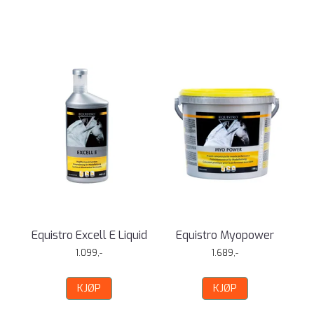
Equistro Excell E Liquid
Equistro Myopower
1.099,-
1.689,-
KJØP
KJØP