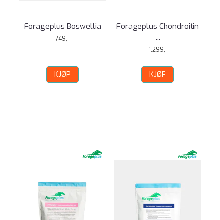
Forageplus Boswellia
Forageplus Chondroitin
...
749,-
1.299,-
KJØP
KJØP