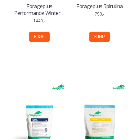
Forageplus
Forageplus Spirulina
Performance Winter ...
799,-
1.449,-
KJØP
KJØP