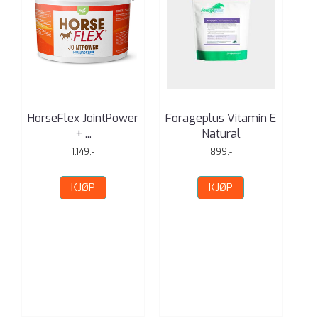
HorseFlex JointPower
Forageplus Vitamin E
Fo
+ ...
Natural
1.149,-
899,-
KJØP
KJØP