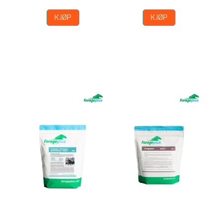
KJØP
KJØP