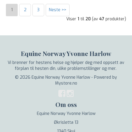
1
2
3
Neste >>
Viser
1
til
20
(av
47
produkter)
Equine Norway Yvonne Harlow
Vi brenner for hestens helse og hjelper deg med oppsett av
fôrplan til hesten din, ulike problemstillinger og mer.
© 2026 Equine Norway Yvonne Harlow - Powered by
Mystore.no
Om oss
Equine Norway Yvonne Harlow
Økrisletta 13
1340 Skui