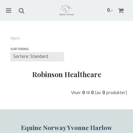
0,-
Hjem
Nullstill
SORTERING
Trykk ENTER for å søke
Robinson Healthcare
Viser
0
til
0
(av
0
produkter)
Equine Norway Yvonne Harlow