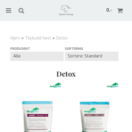
0,-
Hjem
»
Tilskudd hest
»
Detox
Nullstill
PRODUSENT
SORTERING
Trykk ENTER for å søke
Detox