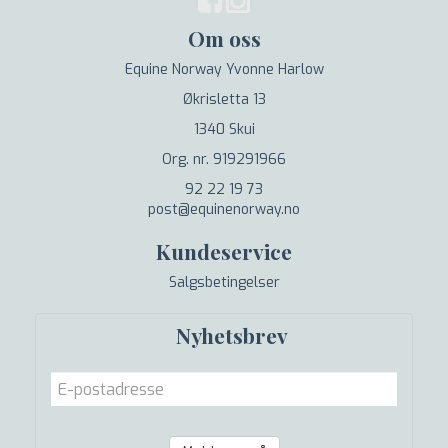
Om oss
Equine Norway Yvonne Harlow
Økrisletta 13
1340 Skui
Org. nr. 919291966
92 22 19 73
post@equinenorway.no
Kundeservice
Salgsbetingelser
Nyhetsbrev