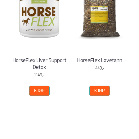
HorseFlex Liver Support
HorseFlex Løvetann
Detox
449,-
1.149,-
KJØP
KJØP