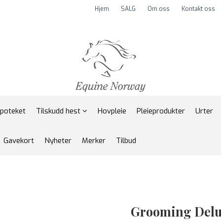
Hjem
SALG
Om oss
Kontakt oss
apoteket
Tilskudd hest
Hovpleie
Pleieprodukter
Urter
Gavekort
Nyheter
Merker
Tilbud
Grooming Delu