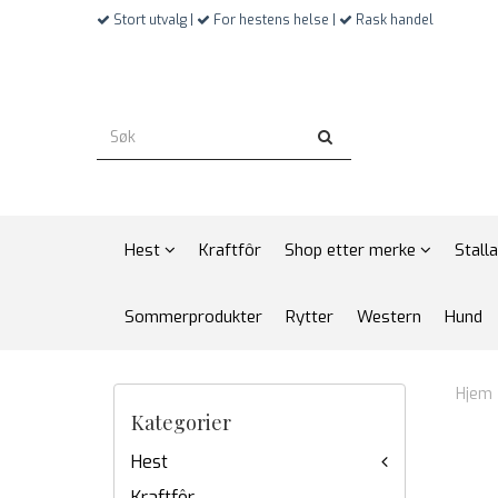
Stort utvalg |
For hestens helse |
Rask handel
Hest
Kraftfôr
Shop etter merke
Stall
Sommerprodukter
Rytter
Western
Hund
Hjem
Kategorier
Hest
Kraftfôr