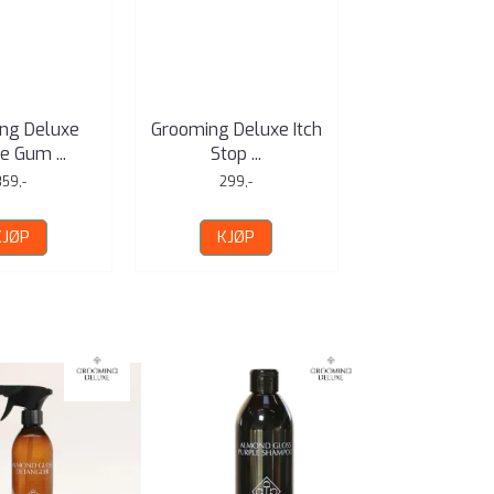
ng Deluxe
Grooming Deluxe Itch
Grooming De
e Gum ...
Stop ...
Sunbloc
359,-
299,-
349,-
KJØP
KJØP
KJØP