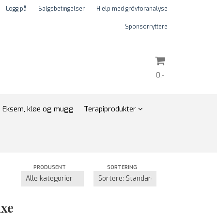
Logg på
Salgsbetingelser
Hjelp med grôvforanalyse
Sponsorryttere
0,-
Nullstill
Eksem, kløe og mugg
Terapiprodukter
Trykk ENTER for å søke
PRODUSENT
SORTERING
xe