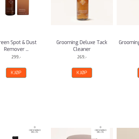
reen Spot & Dust
Grooming Deluxe Tack
Groomin
Remover ...
Cleaner
299,-
269,-
KJØP
KJØP