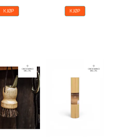
KJØP
KJØP