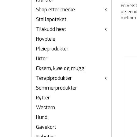
En vels
Shop etter merke
utseend
mellom 
Stallapoteket
Tilskudd hest
Hovpleie
Pleieprodukter
Urter
Eksem, kløe og mugg
Terapiprodukter
Sommerprodukter
Rytter
Western
Hund
Gavekort
Nyheter