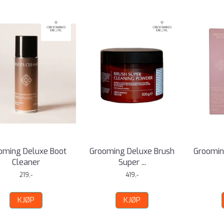
oming Deluxe Boot
Grooming Deluxe Brush
Groomin
Cleaner
Super ...
219,-
419,-
KJØP
KJØP