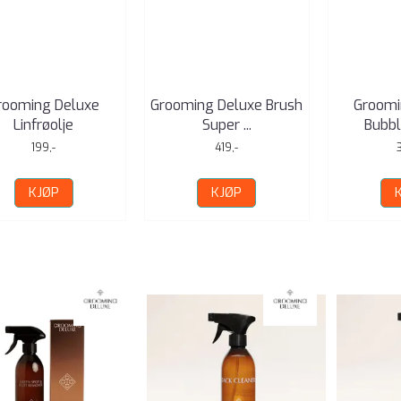
rooming Deluxe
Grooming Deluxe Brush
Groomi
Linfrøolje
Super ...
Bubbl
199,-
419,-
KJØP
KJØP