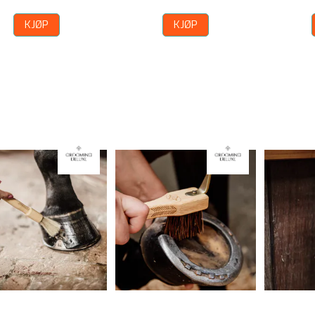
KJØP
KJØP