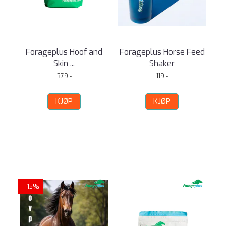
Forageplus Hoof and
Forageplus Horse Feed
Skin ...
Shaker
379,-
119,-
KJØP
KJØP
-15%