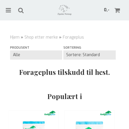
0,-
Hjem
»
Shop etter merke
»
Forageplus
Nullstill
PRODUSENT
SORTERING
Trykk ENTER for å søke
Forageplus tilskudd til hest.
Populært i