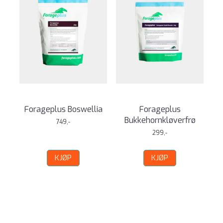
Forageplus Boswellia
Forageplus
Bukkehornkløverfrø
749,-
299,-
KJØP
KJØP