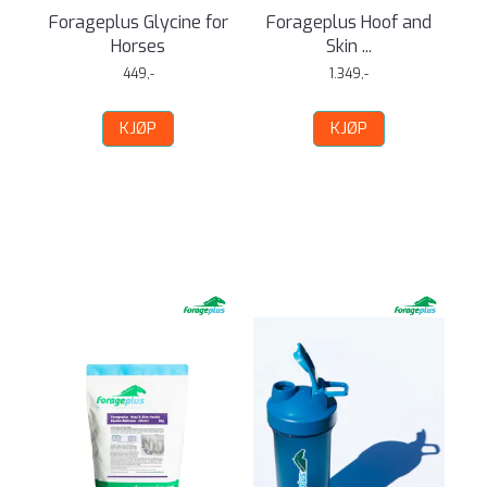
Forageplus Glycine for
Forageplus Hoof and
Horses
Skin ...
449,-
1.349,-
KJØP
KJØP