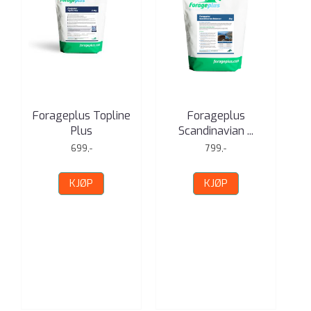
Forageplus Topline
Forageplus
F
Plus
Scandinavian ...
699,-
799,-
KJØP
KJØP