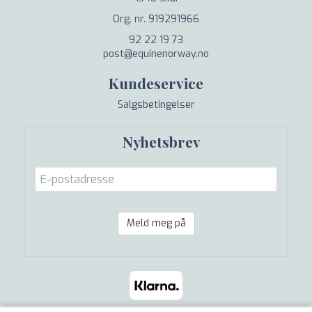
Org. nr. 919291966
92 22 19 73
post@equinenorway.no
Kundeservice
Salgsbetingelser
Nyhetsbrev
Meld meg på