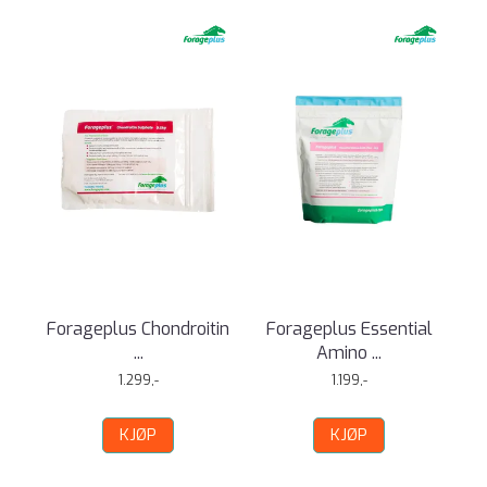
Forageplus Chondroitin
Forageplus Essential
...
Amino ...
1.299,-
1.199,-
KJØP
KJØP