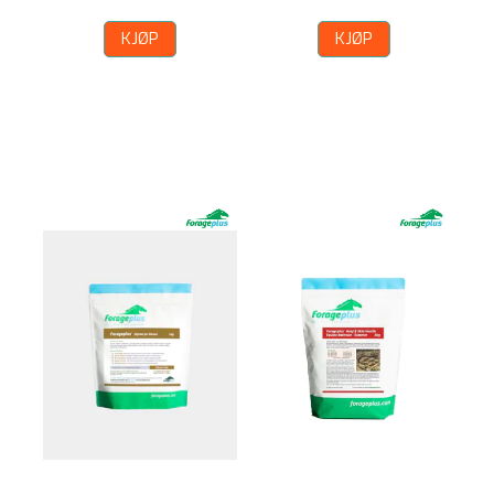
KJØP
KJØP