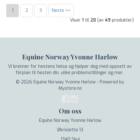
1
2
3
Neste >>
Viser
1
til
20
(av
49
produkter)
Equine Norway Yvonne Harlow
Vi brenner for hestens helse og hjelper deg med oppsett av
fôrplan til hesten din, ulike problemstillinger og mer.
© 2026 Equine Norway Yvonne Harlow - Powered by
Mystore.no
Om oss
Equine Norway Yvonne Harlow
Økrisletta 13
1340 Skui