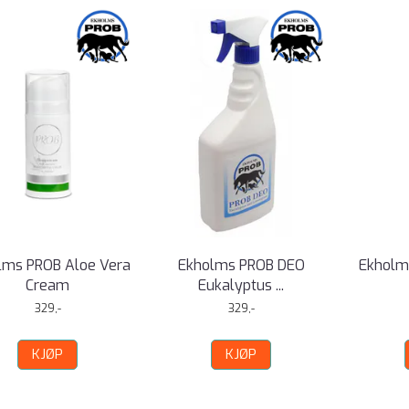
lms PROB Aloe Vera
Ekholms PROB DEO
Ekholm
Cream
Eukalyptus ...
329,-
329,-
KJØP
KJØP