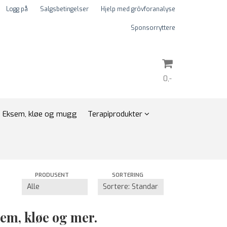
Logg på
Salgsbetingelser
Hjelp med grôvforanalyse
Sponsorryttere
0,-
Nullstill
Eksem, kløe og mugg
Terapiprodukter
Trykk ENTER for å søke
PRODUSENT
SORTERING
m, kløe og mer.