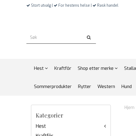
Stort utvalg |
For hestens helse |
Rask handel
Hest
Kraftfôr
Shop etter merke
Stall
Sommerprodukter
Rytter
Western
Hund
Hjem
Kategorier
Hest
Kraftfôr