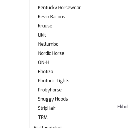
Kentucky Horsewear
Kevin Bacons
Kruuse
Likit
Nellumbo
Nordic Horse
ON-H
Photizo
Photonic Lights
Probyhorse
Snuggy Hoods
Ekho
StripHair
TRM
Stallapoteket