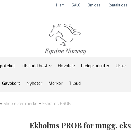
Hjem
SALG
Om oss
Kontakt oss
apoteket
Tilskudd hest
Hovpleie
Pleieprodukter
Urter
Gavekort
Nyheter
Merker
Tilbud
»
Shop etter merke
»
Ekholms PROB
Ekholms PROB for mugg, ekse