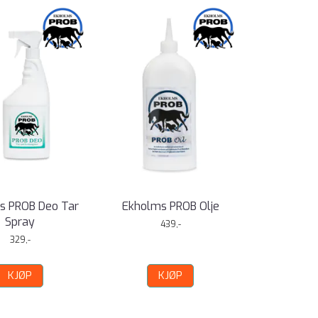
s PROB Deo Tar
Ekholms PROB Olje
Spray
439,-
329,-
KJØP
KJØP