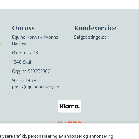
Om oss
Kundeservice
Equine Norway Yvonne
Salgsbetingelser
er
Harlow
Økrisletta 13
1340 Skui
Org. nr. 919291966
92 22 19 73
post@equinenorway.no
alysere trafikk, personalisering av annonser og annonsering.