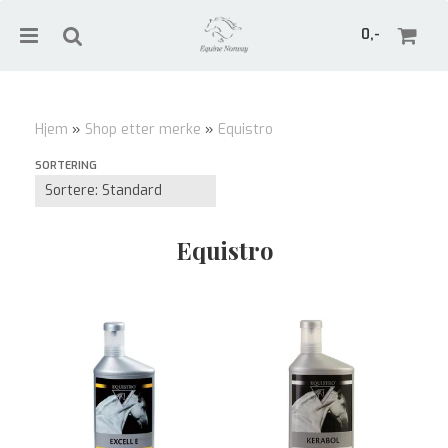
0,-
Hjem
»
Shop etter merke
»
Equistro
Nullstill
SORTERING
Trykk ENTER for å søke
Equistro