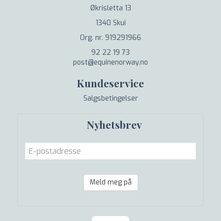
Økrisletta 13
1340 Skui
Org. nr. 919291966
92 22 19 73
post@equinenorway.no
Kundeservice
Salgsbetingelser
Nyhetsbrev
Meld meg på