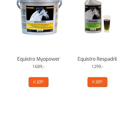
Equistro Myopower
Equistro Respadril
1.689,-
1.299,-
KJØP
KJØP