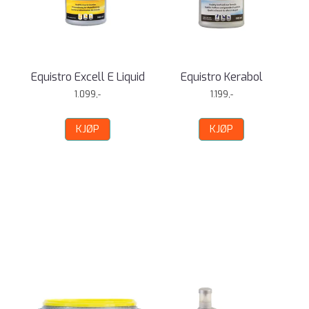
Equistro Excell E Liquid
Equistro Kerabol
1.099,-
1.199,-
KJØP
KJØP