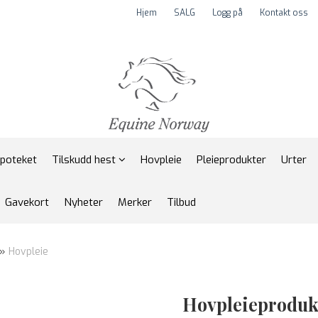
Hjem
SALG
Logg på
Kontakt oss
apoteket
Tilskudd hest
Hovpleie
Pleieprodukter
Urter
Gavekort
Nyheter
Merker
Tilbud
»
Hovpleie
Hovpleieproduk