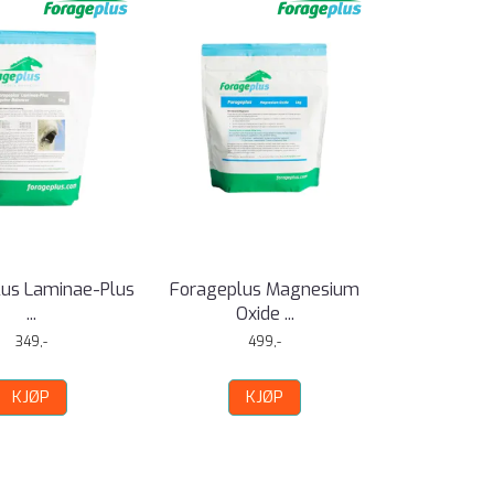
us Laminae-Plus
Forageplus Magnesium
...
Oxide ...
349,-
499,-
KJØP
KJØP