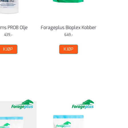
ms PROB Olje
Forageplus Bioplex Kobber
439,-
649,-
KJØP
KJØP