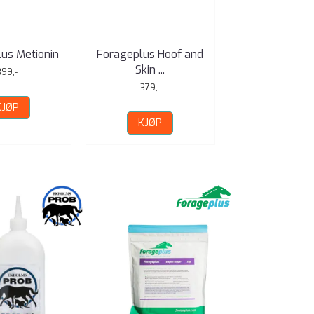
us Metionin
Forageplus Hoof and
Forageplus B
Skin ...
Kobber
399,-
379,-
649,-
KJØP
KJØP
KJØP