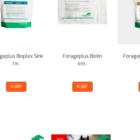
geplus Bioplex Sink
Forageplus Biotin
Foragep
719,-
899,-
KJØP
KJØP