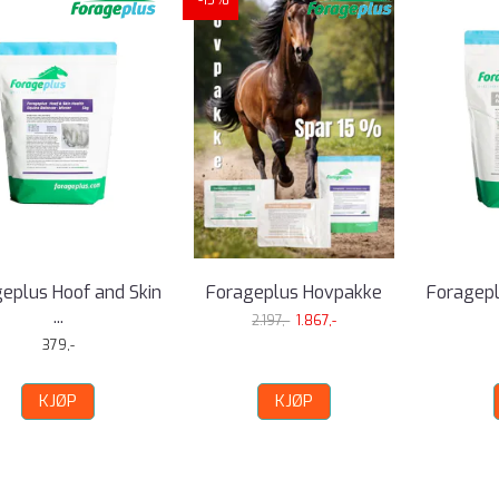
-15%
eplus Hoof and Skin
Forageplus Hovpakke
Foragepl
...
2.197,-
1.867,-
379,-
KJØP
KJØP