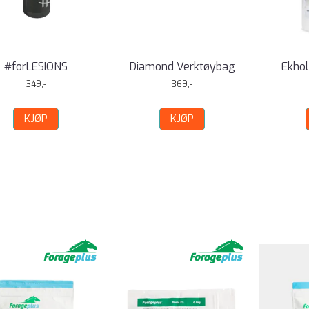
#forLESIONS
Diamond Verktøybag
Ekhol
349,-
369,-
KJØP
KJØP