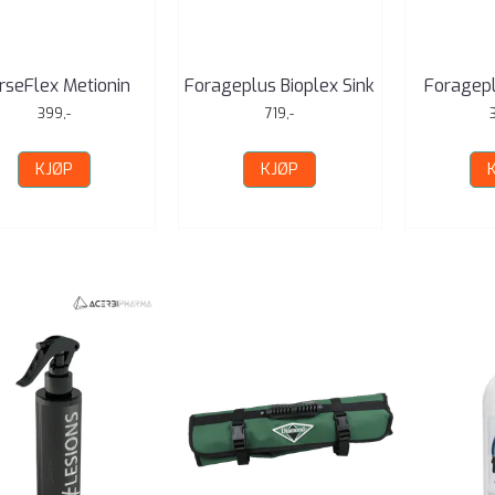
rseFlex Metionin
Forageplus Bioplex Sink
Foragepl
399,-
719,-
KJØP
KJØP