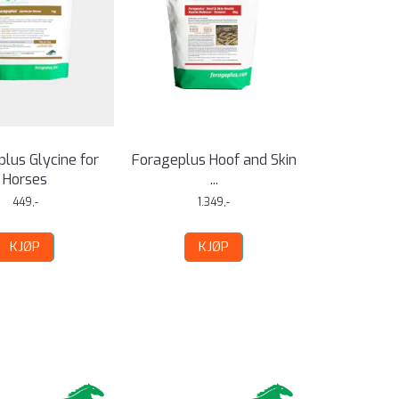
lus Glycine for
Forageplus Hoof and Skin
Horses
...
449,-
1.349,-
KJØP
KJØP