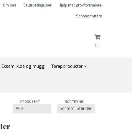
Om oss
Salgsbetingelser
Hjelp med grôvforanalyse
Sponsorryttere
0,-
Nullstill
Eksem, kløe og mugg
Terapiprodukter
Trykk ENTER for å søke
PRODUSENT
SORTERING
ter