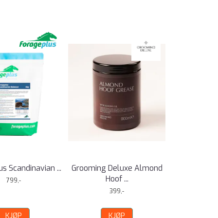
s Scandinavian ...
Grooming Deluxe Almond
Hoof ...
799,-
399,-
KJØP
KJØP