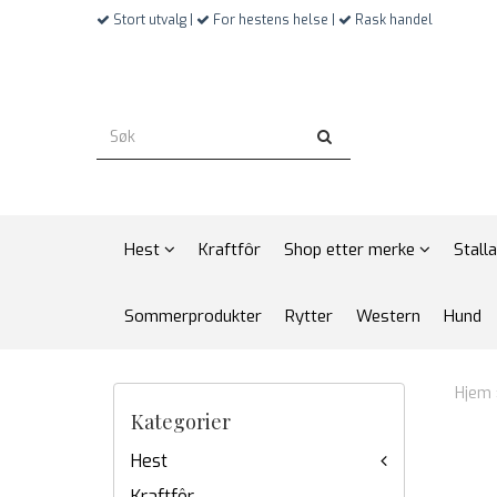
Stort utvalg |
For hestens helse |
Rask handel
Hest
Kraftfôr
Shop etter merke
Stall
Sommerprodukter
Rytter
Western
Hund
Hjem
Kategorier
Hest
Kraftfôr