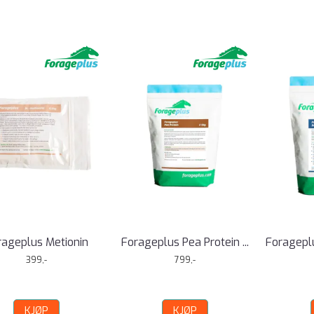
rageplus Metionin
Forageplus Pea Protein ...
Forageplu
399,-
799,-
KJØP
KJØP