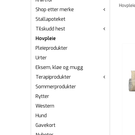
Hovplei
Shop etter merke
Stallapoteket
Tilskudd hest
Hovpleie
Pleieprodukter
Urter
Eksem, kløe og mugg
Terapiprodukter
Sommerprodukter
Rytter
Western
Hund
Gavekort
Nyheter