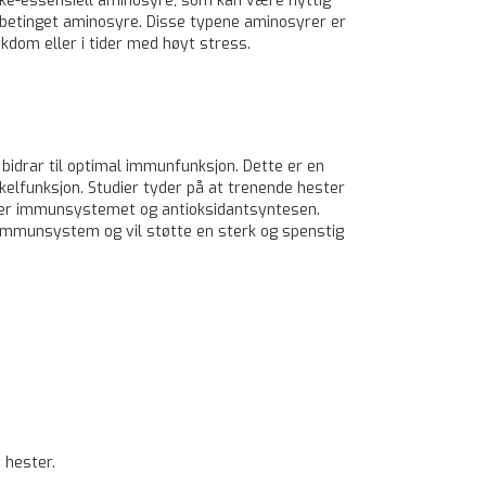
ikke-essensiell aminosyre, som kan være nyttig
n betinget aminosyre. Disse typene aminosyrer er
kdom eller i tider med høyt stress.
idrar til optimal immunfunksjon. Dette er en
lfunksjon. Studier tyder på at trenende hester
erer immunsystemet og antioksidantsyntesen.
t immunsystem og vil støtte en sterk og spenstig
 hester.