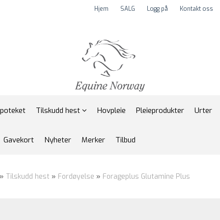
Hjem
SALG
Logg på
Kontakt oss
apoteket
Tilskudd hest
Hovpleie
Pleieprodukter
Urter
Gavekort
Nyheter
Merker
Tilbud
»
Tilskudd hest
»
Fordøyelse
»
Forageplus Glutamine Plus