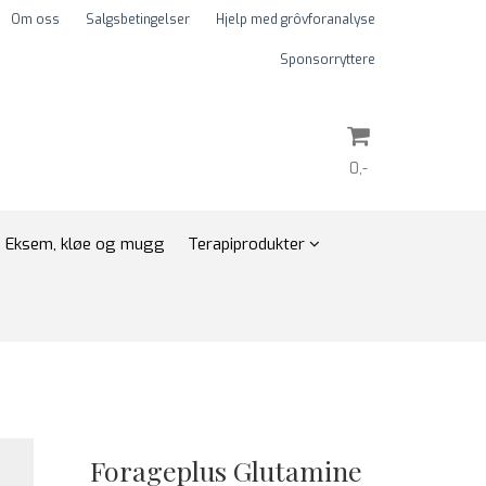
Om oss
Salgsbetingelser
Hjelp med grôvforanalyse
Sponsorryttere
0,-
Nullstill
Eksem, kløe og mugg
Terapiprodukter
Trykk ENTER for å søke
Forageplus Glutamine