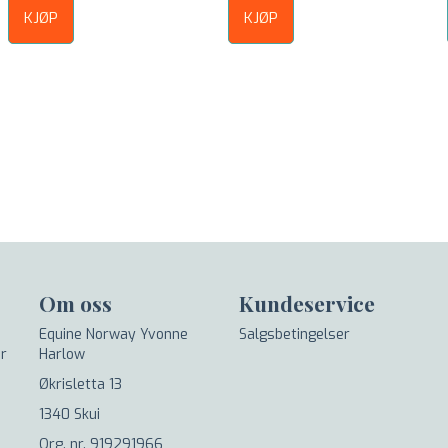
KJØP
KJØP
Om oss
Kundeservice
Equine Norway Yvonne
Salgsbetingelser
er
Harlow
Økrisletta 13
1340 Skui
Org. nr. 919291966