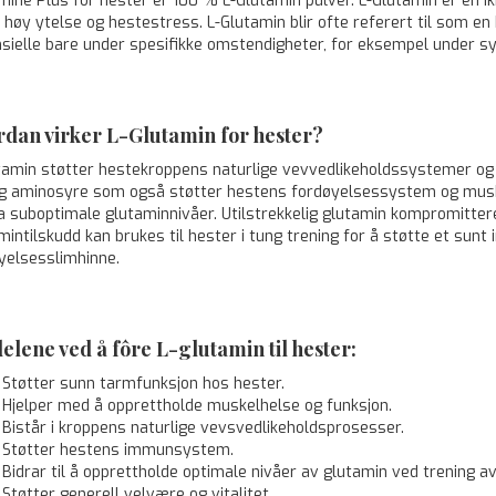
mine Plus for hester er 100 % L-Glutamin pulver. L-Glutamin er en 
 høy ytelse og hestestress. L-Glutamin blir ofte referert til som e
sielle bare under spesifikke omstendigheter, for eksempel under sy
dan virker L-Glutamin for hester?
tamin støtter hestekroppens naturlige vevvedlikeholdssystemer og b
ig aminosyre som også støtter hestens fordøyelsessystem og muske
a suboptimale glutaminnivåer. Utilstrekkelig glutamin kompromitt
mintilskudd kan brukes til hester i tung trening for å støtte et sun
yelsesslimhinne.
elene ved å fôre L-glutamin til hester:
Støtter sunn tarmfunksjon hos hester.
Hjelper med å opprettholde muskelhelse og funksjon.
Bistår i kroppens naturlige vevsvedlikeholdsprosesser.
Støtter hestens immunsystem.
Bidrar til å opprettholde optimale nivåer av glutamin ved trening av
Støtter generell velvære og vitalitet.