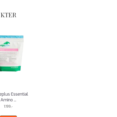
UKTER
eplus Essential
Amino ...
1.199,-