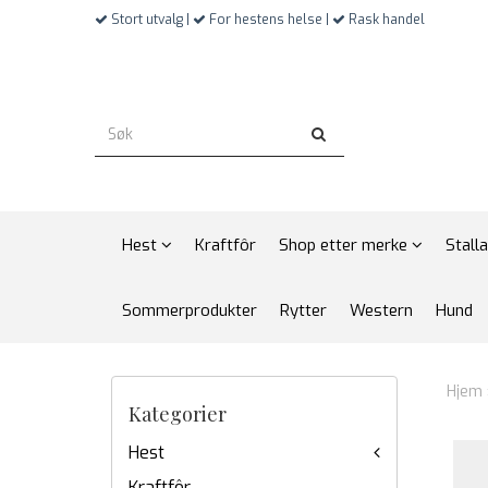
Stort utvalg |
For hestens helse |
Rask handel
Hest
Kraftfôr
Shop etter merke
Stall
Sommerprodukter
Rytter
Western
Hund
Hjem
Kategorier
Hest
Kraftfôr