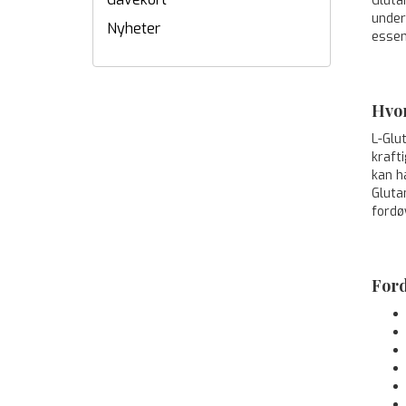
Gluta
under
Nyheter
essen
Hvor
L-Glu
kraft
kan h
Gluta
fordø
Ford