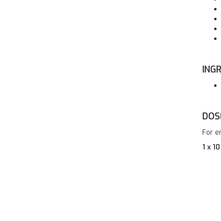
INGR
DOS
For e
1 x 1