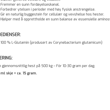
Fremmer en sunn fordøyelseskanal.
Forbedrer ytelsen i perioder med høy fysisk anstrengelse.
Gir en naturlig byggestein for cellulær og vevshelse hos hester.
Hjelper med å opprettholde en sunn balanse av essensielle aminosy
EDIENSER:
100 % L-Glutamin (produsert av Corynebacterium glutamicum)
ERING:
n gjennomsnittlig hest på 500 kg – Fôr 10-30 gram per dag.
0 ml skje = ca. 15 gram.