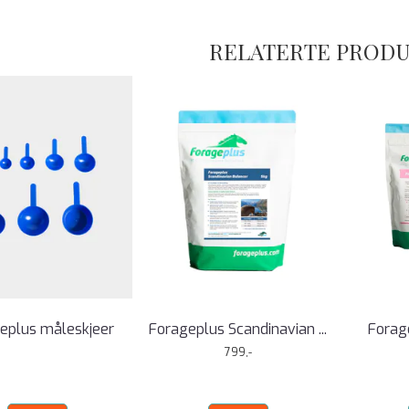
RELATERTE PROD
eplus måleskjeer
Forageplus Scandinavian ...
Forag
799,-