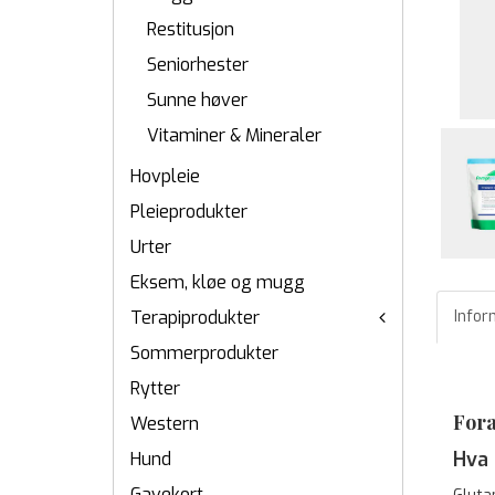
Restitusjon
Seniorhester
Sunne høver
Vitaminer & Mineraler
Hovpleie
Pleieprodukter
Urter
Eksem, kløe og mugg
Infor
Terapiprodukter
Sommerprodukter
Rytter
Fora
Western
Hva 
Hund
Gavekort