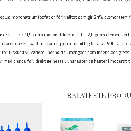
eplus mononatriumfosfat er fôrkvalitet som gir 24% elementært 
0 ml skje = ca. 11,9 gram mononatriumfosfat = 2,8 gram elementært 
du fôrer en skje på 10 ml for en gjennomsnittlig hest på 500 kg, bør
 for tilskudd vil variere i henhold til mengder som inneholder gress, 
r med diende føll, drektige hester, unghester og hester i moderat til
RELATERTE PROD