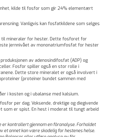
enhet, kilde til fosfor som gir 24% elementært
orurensning. Vanligvis kan fosfatkildene som selges
til mineraler for hester. Dette fosforet for
este jernnivået av mononatriumfosfat for hester
t i produksjonen av adenosindifosfat (ADP) og
ler. Fosfor spiller også en stor rolle i
anene. Dette store mineralet er også involvert i
sfoproteiner (proteiner bundet sammen med
våer i kosten og i ubalanse med kalsium.
osfor per dag. Voksende, drektige og diegivende
t som er spist. En hest i moderat til tungt arbeid
 er kontrollert gjennom en fôranalyse. Forholdet
 av et annet kan være skadelig for hestenes helse.
ne Balancer eller utføre analyse av fôr.