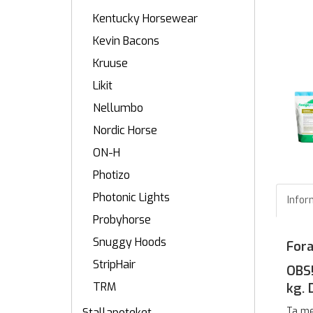
Kentucky Horsewear
Kevin Bacons
Kruuse
Likit
Nellumbo
Nordic Horse
ON-H
Photizo
Photonic Lights
Infor
Probyhorse
Snuggy Hoods
Fora
StripHair
OBS!
TRM
kg. 
Ta m
Stallapoteket