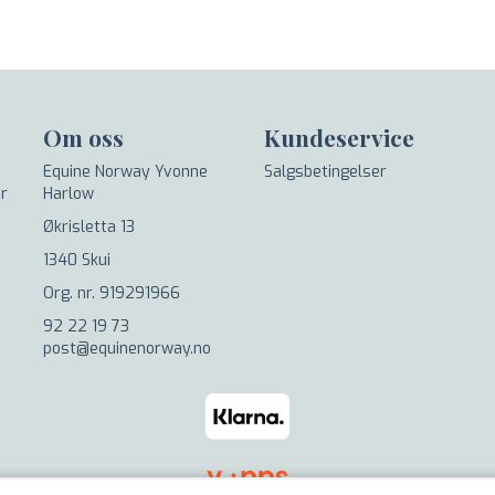
Om oss
Kundeservice
Equine Norway Yvonne
Salgsbetingelser
er
Harlow
Økrisletta 13
1340 Skui
Org. nr. 919291966
92 22 19 73
post@equinenorway.no