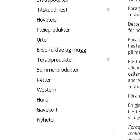
Forag
Tilskudd hest
fosfo
Hovpleie
Dette
Pleieprodukter
for h
Urter
Forag
heste
Eksem, kløe og mugg
på ma
Terapiprodukter
Fosfo
adeno
Sommerprodukter
celle
Rytter
andre
fosfo
Western
Fôran
Hund
En gj
Gavekort
heste
vil o
Nyheter
Forag
mellom
Hvis d