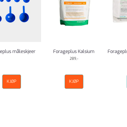
eplus måleskjeer
Forageplus Kalsium
Foragepl
289,-
KJØP
KJØP