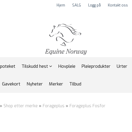
Hjem
SALG
Logg på
Kontakt oss
apoteket
Tilskudd hest
Hovpleie
Pleieprodukter
Urter
Gavekort
Nyheter
Merker
Tilbud
»
Shop etter merke
»
Forageplus
»
Forageplus Fosfor