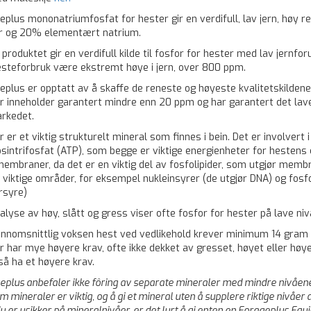
eplus mononatriumfosfat for hester gir en verdifull, lav jern, høy r
r og 20% elementært natrium.
 produktet gir en verdifull kilde til fosfor for hester med lav jernf
esteforbruk være ekstremt høye i jern, over 800 ppm.
eplus er opptatt av å skaffe de reneste og høyeste kvalitetskildene 
r inneholder garantert mindre enn 20 ppm og har garantert det lav
rkedet.
r er et viktig strukturelt mineral som finnes i bein. Det er involver
sintrifosfat (ATP), som begge er viktige energienheter for hestens cel
membraner, da det er en viktig del av fosfolipider, som utgjør membr
 viktige områder, for eksempel nukleinsyrer (de utgjør DNA) og fo
rsyre)
alyse av høy, slått og gress viser ofte fosfor for hester på lave ni
ennomsnittlig voksen hest ved vedlikehold krever minimum 14 gram f
r har mye høyere krav, ofte ikke dekket av gresset, høyet eller høye
gså ha et høyere krav.
eplus anbefaler ikke fôring av separate mineraler med mindre nivåene
 mineraler er viktig, og å gi et mineral uten å supplere riktige nivåer
u er usikker på mineralnivåer, er det lurt å gi enten en Forageplus Equi