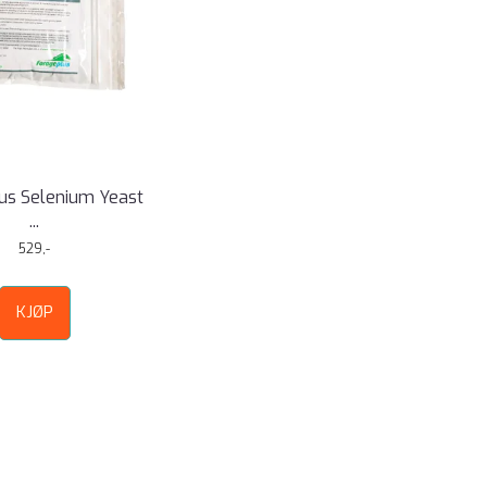
us Selenium Yeast
...
529,-
KJØP