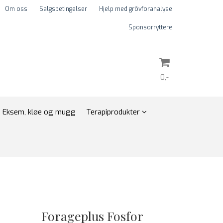
Om oss
Salgsbetingelser
Hjelp med grôvforanalyse
Sponsorryttere
0,-
Nullstill
Eksem, kløe og mugg
Terapiprodukter
Trykk ENTER for å søke
Forageplus Fosfor