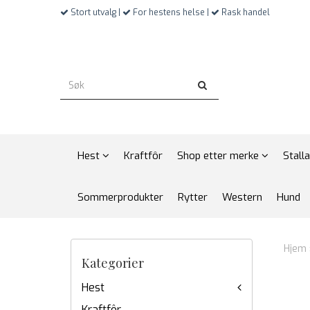
Stort utvalg |
For hestens helse |
Rask handel
Hest
Kraftfôr
Shop etter merke
Stall
Sommerprodukter
Rytter
Western
Hund
Hjem
Kategorier
Hest
Kraftfôr