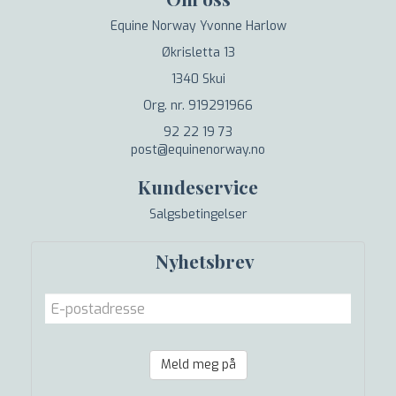
Equine Norway Yvonne Harlow
Økrisletta 13
1340 Skui
Org. nr. 919291966
92 22 19 73
post@equinenorway.no
Kundeservice
Salgsbetingelser
Nyhetsbrev
Meld meg på