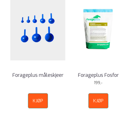
Forageplus måleskjeer
Forageplus Fosfor
199,-
KJØP
KJØP