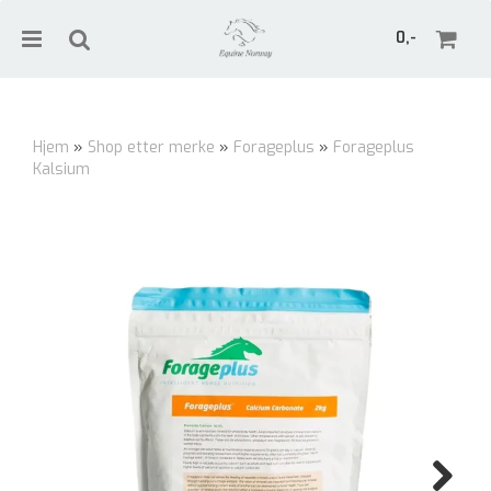
0,-
Hjem
»
Shop etter merke
»
Forageplus
»
Forageplus
Kalsium
Nullstill
Trykk ENTER for å søke