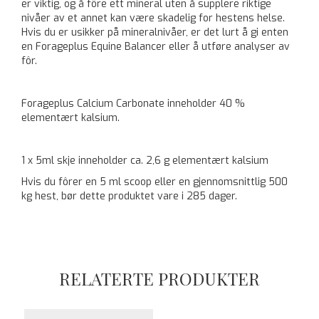
er viktig, og å fôre ett mineral uten å supplere riktige
nivåer av et annet kan være skadelig for hestens helse.
Hvis du er usikker på mineralnivåer, er det lurt å gi enten
en Forageplus Equine Balancer eller å utføre analyser av
fôr.
Forageplus Calcium Carbonate inneholder 40 %
elementært kalsium.
1 x 5ml skje inneholder ca. 2,6 g elementært kalsium
Hvis du fôrer en 5 ml scoop eller en gjennomsnittlig 500
kg hest, bør dette produktet vare i 285 dager.
RELATERTE PRODUKTER