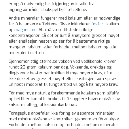
er også nødvendig for frigjøring av insulin fra
lagringsområder i bukspyttkjertelcellene.
Andre mineraler fungerer med kalsium eller er nødvendige
for å balansere effektene. Disse inkluderer
fosfor
, kalium
og
magnesium
. Alt må være tilstede i riktige
konsentrasjoner, så det er lurt å analysere gresset, høyet
eller ensilasjen hesten spiser for å bestemme riktige
mengder kalsium, eller forholdet mellom kalsium og alle
mineraler i dietten.
Gjennomsnittlig størrelse voksen ved vedlikehold krever
rundt 20 gram kalsium per dag. Voksende, drektige og
diegivende hester har imidlertid mye høyere krav, ofte
ikke dekket av gresset, høyet eller ensilasjen som spises.
En hest i moderat til tungt arbeid vil også ha høyere krav.
Fôr med mye naturlig forekommende kalsium som alfalfa
og betfiber kan ofte brukes til å supplere høyere nivåer av
kalsium i tillegg til kalsiumkarbonat.
Forageplus anbefaler ikke fôring av separate mineraler
med mindre nivåene er kontrollert gjennom en fôranalyse.
Forholdet mellom kalsium og forholdet mellom mineraler