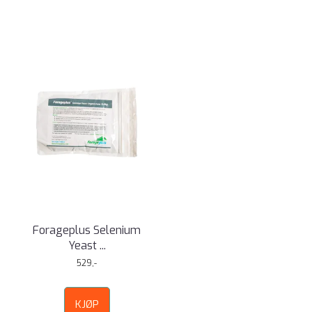
Forageplus Selenium
Yeast ...
529,-
KJØP