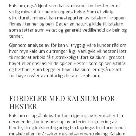
Kalsium, også kjent som kalksteinsmel for hester, er et
viktig mineral for hele kroppens helse. Som et viktig
strukturelt mineral kan mesteparten av kalsium i kroppen
finnes i tenner og bein. Det er en naturlig kilde til kalsium
som støtter sunn vekst og generelt vedlikehold av bein og
tenner.
Gjennom analyse av fôr kan vi trygt gi våre kunder råd om
hvor mye kalsium du trenger å gi. Vanligvis vil hester i lett
til moderat arbeid få tilstrekkelig tilført kalsium i gresset,
høyet eller ensilasjen de spiser. Hester som spiser alfalfa
og betfiber, som begge er høye i kalsium, er også utsatt
for høye nivåer av naturlig chelatert kalsium.
FORDELER MED KALSIUM FOR
HESTER
Kalsium er også aktivator for frigjøring av kjemikalier fra
nerveender, for innsnevring av arterier i regulering av
blodtrykk og kalsiumfrigjøring fra lagringsstrukturer inne i
muskelceller forårsaker muskelsammentrekning. Kalsium