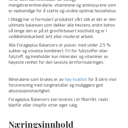
mangelvaremineralene, vitaminene og aminosyrene som
er nødvendige for å støtte og utvikle optimal hestehelse.
I tillegg har vi formulert produktet vårt slik at det er den
ultimate balansen som dekker alle hestens andre behov
så lenge den er på et grovfôrbasert kosthold og er i
vedlikeholdsarbeid, lett eller moderat arbeid.
Alle Forageplus Balancers er pulver, med under 2,5 %
sukker og stivelse kombinert. Fri for fyllstoffer eller
fylstoff, og inneholder kun mineraler og vitaminer av
høyeste renhet for den laveste jernformuleringen.
Mineralene som brukes er av
høy kvalitet
for å sikre mot
forurensning med tungmetaller og muliggjøre god
absorpsjonshastighet.
Forageplus Balancers kan leveres i et fiberrikt, raskt
bløtfôr eller chopfôr etter eget valg.
Næringsinnhold