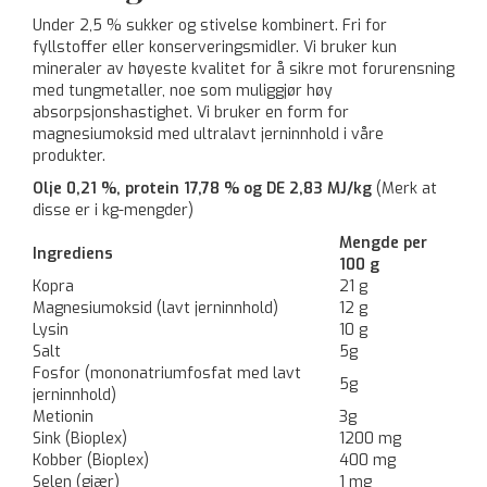
Under 2,5 % sukker og stivelse kombinert. Fri for
fyllstoffer eller konserveringsmidler. Vi bruker kun
mineraler av høyeste kvalitet for å sikre mot forurensning
med tungmetaller, noe som muliggjør høy
absorpsjonshastighet. Vi bruker en form for
magnesiumoksid med ultralavt jerninnhold i våre
produkter.
Olje 0,21 %, protein 17,78 % og DE 2,83 MJ/kg
(Merk at
disse er i kg-mengder)
Mengde per
Ingrediens
100 g
Kopra
21 g
Magnesiumoksid (lavt jerninnhold)
12 g
Lysin
10 g
Salt
5g
Fosfor (mononatriumfosfat med lavt
5g
jerninnhold)
Metionin
3g
Sink (Bioplex)
1200 mg
Kobber (Bioplex)
400 mg
Selen (gjær)
1 mg