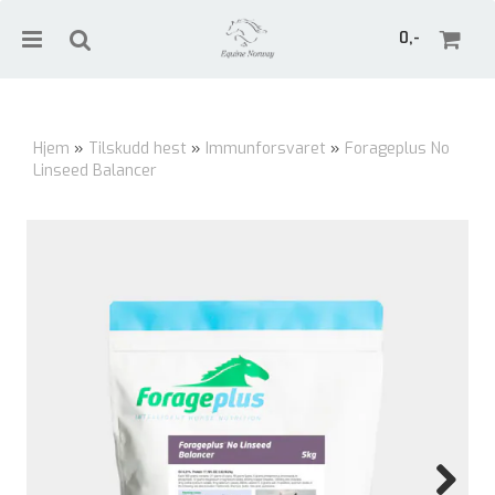
0,-
Hjem
»
Tilskudd hest
»
Immunforsvaret
»
Forageplus No
Linseed Balancer
Nullstill
Trykk ENTER for å søke