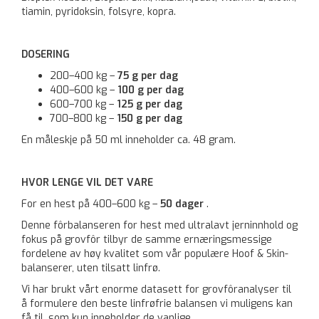
tiamin, pyridoksin, folsyre, kopra.
DOSERING
200–400 kg –
75 g per dag
400–600 kg –
100 g per dag
600–700 kg –
125 g per dag
700–800 kg –
150 g per dag
En måleskje på 50 ml inneholder ca. 48 gram.
HVOR LENGE VIL DET VARE
For en hest på 400–600 kg –
50 dager
.
Denne fôrbalanseren for hest med ultralavt jerninnhold og
fokus på grovfôr tilbyr de samme ernæringsmessige
fordelene av høy kvalitet som vår populære Hoof & Skin-
balanserer, uten tilsatt linfrø.
Vi har brukt vårt enorme datasett for grovfôranalyser til
å formulere den beste linfrøfrie balansen vi muligens kan
få til, som kun inneholder de vanlige