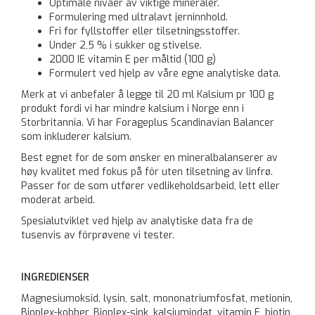
Optimale nivåer av viktige mineraler.
Formulering med ultralavt jerninnhold.
Fri for fyllstoffer eller tilsetningsstoffer.
Under 2,5 % i sukker og stivelse.
2000 IE vitamin E per måltid (100 g)
Formulert ved hjelp av våre egne analytiske data.
Merk at vi anbefaler å legge til 20 ml Kalsium pr 100 g
produkt fordi vi har mindre kalsium i Norge enn i
Storbritannia. Vi har Forageplus Scandinavian Balancer
som inkluderer kalsium.
Best egnet for de som ønsker en mineralbalanserer av
høy kvalitet med fokus på fôr uten tilsetning av linfrø.
Passer for de som utfører vedlikeholdsarbeid, lett eller
moderat arbeid.
Spesialutviklet ved hjelp av analytiske data fra de
tusenvis av fôrprøvene vi tester.
INGREDIENSER
Magnesiumoksid, lysin, salt, mononatriumfosfat, metionin,
Bioplex-kobber, Bioplex-sink, kalsiumjodat, vitamin E, biotin,