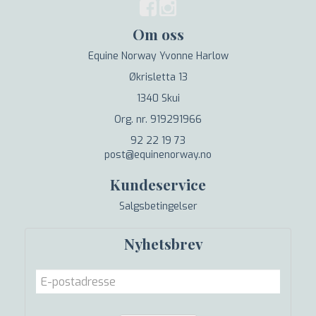
Om oss
Equine Norway Yvonne Harlow
Økrisletta 13
1340 Skui
Org. nr. 919291966
92 22 19 73
post@equinenorway.no
Kundeservice
Salgsbetingelser
Nyhetsbrev