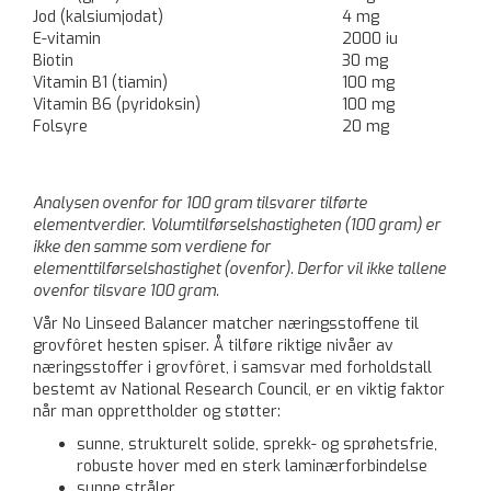
Jod (kalsiumjodat)
4 mg
E-vitamin
2000 iu
Biotin
30 mg
Vitamin B1 (tiamin)
100 mg
Vitamin B6 (pyridoksin)
100 mg
Folsyre
20 mg
Analysen ovenfor for 100 gram tilsvarer tilførte
elementverdier.
Volumtilførselshastigheten (100 gram) er
ikke den samme som verdiene for
elementtilførselshastighet (ovenfor). Derfor vil ikke tallene
ovenfor tilsvare 100 gram.
Vår No Linseed Balancer matcher næringsstoffene til
grovfôret hesten spiser. Å tilføre riktige nivåer av
næringsstoffer i grovfôret, i samsvar med forholdstall
bestemt av National Research Council, er en viktig faktor
når man opprettholder og støtter:
sunne, strukturelt solide, sprekk- og sprøhetsfrie,
robuste hover med en sterk laminærforbindelse
sunne stråler