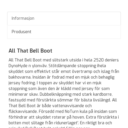
Informasjon
Produsent
All That Bell Boot
All That Bell Boot med slitstark utsida i hela 2520 deniers
DynoHyde n ylonväv. Stötdämpande stoppning ihela
skyddet som effektivt står emot övertramp och islag från
bakhovarna. Insidan är fodrad med en mjuk och behaglig
jersey fodring. I toppen av skyddet har vi en mjuk
stoppning som även den är klädd med jersey för som
minimerar skav. Dubbelknäppning med stark kardborre,
fastsydd med förstärkta sömmar för bästa livslängd. All
That Bell Boot är både vattenavvisande och
fläckavvisande. Försedd med NoTurn kula på insidan som
förhindrar att skyddet roterar på hoven. Extra förstärkta i
botten mot slitage från ridunerlaget'. En riktigt bra och