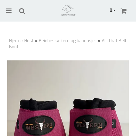
0,-
Hjem
»
Hest
»
Beinbeskyttere og bandasjer
»
All That Bell
Boot
Nullstill
Trykk ENTER for å søke