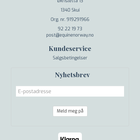
Økrisletta 13
1340 Skui
Org. nr. 919291966
92 22 19 73
post@equinenorway.no
Kundeservice
Salgsbetingelser
Nyhetsbrev
Meld meg på